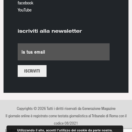
facebook
YouTube
iscriviti alla newsletter
la tua email
Copyrights © 2026 Tutti i diritti riservati da Generazione Magazine
Il giornale online è registrato come testata giornalistica al Tribunale di Roma con il
codice 08/2021
L'editore è
Made in Tomorrow srl
, azienda di comunicazione, advertising e sviluppo
Utilizzando il sito, accetti l'utilizzo dei cookie da parte nostra.