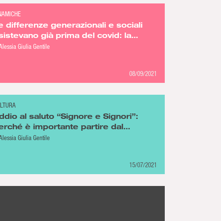
NAMICHE
e differenze generazionali e sociali
sistevano già prima del covid: la
andemia come lente d’ingrandimento
Alessia Giulia Gentile
08/09/2021
LTURA
ddio al saluto “Signore e Signori”:
erché è importante partire dal
inguaggio per cambiare la società
Alessia Giulia Gentile
15/07/2021