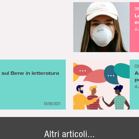
DI
L
e
p
di
CU
ni sul Bene in letteratura
A
p
l
di
18/08/2021
Altri articoli...