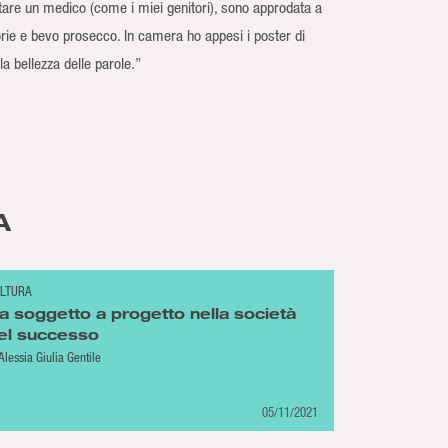
entare un medico (come i miei genitori), sono approdata a
orie e bevo prosecco. In camera ho appesi i poster di
la bellezza delle parole.”
A
LTURA
a soggetto a progetto nella società
el successo
Alessia Giulia Gentile
05/11/2021