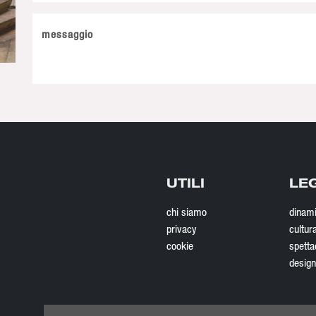
messaggio
UTILI
LE
chi siamo
dinam
privacy
cultur
cookie
spetta
design