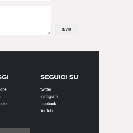
GGI
SEGUICI SU
iche
twitter
a
instagram
colo
facebook
YouTube