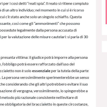
 per i così detti “reati spia”. Il reato si ritiene compiuto
 di un altro individuo; nel momento in cui si è ricorso
ui c’è stato anche solo un singolo schiaffo. Questa
ressante, così come gli “ammonimenti” che possono
mi possedute legalmente dalla persona accusata di
 per la valutazione delle misure cautelari: si parla di 30
presunta vittima: il giudice potrà imporre alla persona
, l’obbligo potrà essere rafforzato dall’uso del
accialetto non è solo
essenziale
per la tutela della parte
iale. La persona verosimilmente sperimenterebbe un senso
che considerando che gli altri potrebbero evitare il suo
sensazione di vergogna, verosimilmente, lo spingerebbe a
il metodo più razionale consistente nell’evitare di
one obbligatoria del braccialetto in queste circostanze,