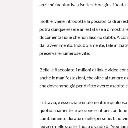
anziché facoltativa, risulterebbe giustificata.
Inoltre, viene introdotta la possibilità di arres
potrà dunque essere arrestata se a dimostrare la
documentazione che non lascino dubbi. A condi
dall’avvenimento. Indubbiamente, tale iniziat
preservare numerose vite.
Belle le fiaccolate, i milioni di link e video c
anche le manifestazioni, che oltre al rumore e
che dovremmo già per diritto avere: ascolto e
Tuttavia, è essenziale implementare qualcosa
quotidianamente le persone e influenzandone 
cambiamento duraturo nelle persone. L’individ
leggere nelle storie il nostro grido di “voglia