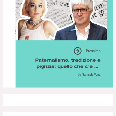
Prossimo
Paternalismo, tradizione e
pigrizia: quello che c’è da
sapere su Tea Hacic e Beppe
by
Samuele Vona
Severgnini