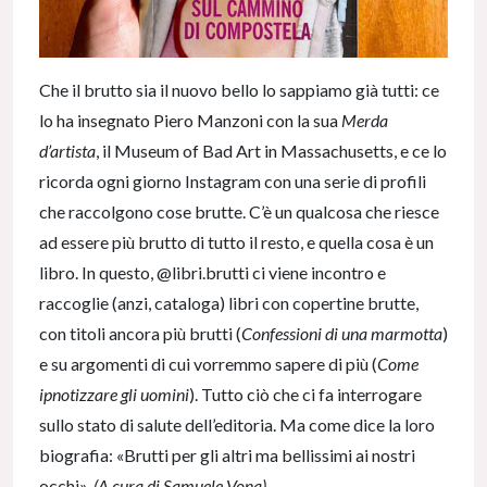
Che il brutto sia il nuovo bello lo sappiamo già tutti: ce
lo ha insegnato Piero Manzoni con la sua
Merda
d’artista
, il Museum of Bad Art in Massachusetts, e ce lo
ricorda ogni giorno Instagram con una serie di profili
che raccolgono cose brutte. C’è un qualcosa che riesce
ad essere più brutto di tutto il resto, e quella cosa è un
libro. In questo, @libri.brutti ci viene incontro e
raccoglie (anzi, cataloga) libri con copertine brutte,
con titoli ancora più brutti (
Confessioni di una marmotta
)
e su argomenti di cui vorremmo sapere di più (
Come
ipnotizzare gli uomini
). Tutto ciò che ci fa interrogare
sullo stato di salute dell’editoria. Ma come dice la loro
biografia: «Brutti per gli altri ma bellissimi ai nostri
occhi».
(A cura di Samuele Vona).