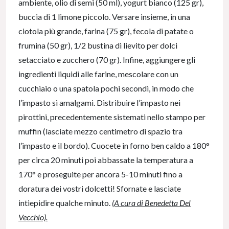
ambiente, olio di semi (50 ml), yogurt bianco (125 gr),
buccia di 1 limone piccolo. Versare insieme, in una
ciotola più grande, farina (75 gr), fecola di patate o
frumina (50 gr), 1/2 bustina di lievito per dolci
setacciato e zucchero (70 gr). Infine, aggiungere gli
ingredienti liquidi alle farine, mescolare con un
cucchiaio o una spatola pochi secondi, in modo che
l’impasto si amalgami. Distribuire l’impasto nei
pirottini, precedentemente sistemati nello stampo per
muffin (lasciate mezzo centimetro di spazio tra
l’impasto e il bordo). Cuocete in forno ben caldo a 180°
per circa 20 minuti poi abbassate la temperatura a
170° e proseguite per ancora 5-10 minuti fino a
doratura dei vostri dolcetti! Sfornate e lasciate
intiepidire qualche minuto.
(A cura di Benedetta Del
Vecchio).