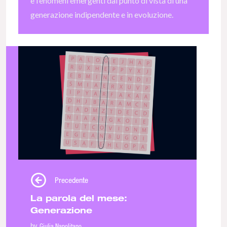
e fenomeni emergenti dal punto di vista di una
generazione indipendente e in evoluzione.
Precedente
La parola del mese:
Generazione
by
Giulia Napolitano