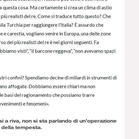
 a questa cosa. Ma certamente si crea un clima di astio
i più realisti del re. Come si traduce tutto questo? Che
la Turchia per raggiungere l’Italia? È assurdo che
e e carestia, vogliano venire in Europa, una delle zone
o dei più realisti del re è nei giorni seguenti. Fa
 abbiamo visti”, “il barcone reggeva”, “non avevamo spazi
tri confini? Spendiamo decine di miliardi in strumenti di
iano affogate. Dobbiamo essere chiari ma non
alle basi del ragionamento che possiamo trarre
avvenimenti e fenomeni».
i a riva, non si sta parlando di un’operazione
 della tempesta.