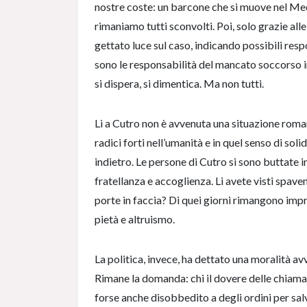
nostre coste: un barcone che si muove nel Med
rimaniamo tutti sconvolti. Poi, solo grazie alle
gettato luce sul caso, indicando possibili re
sono le responsabilità del mancato soccorso in
si dispera, si dimentica. Ma non tutti.
Lì a Cutro non è avvenuta una situazione romant
radici forti nell’umanità e in quel senso di sol
indietro. Le persone di Cutro si sono buttate 
fratellanza e accoglienza. Li avete visti spaven
porte in faccia? Di quei giorni rimangono impr
pietà e altruismo.
La politica, invece, ha dettato una moralità av
Rimane la domanda: chi il dovere delle chiamat
forse anche disobbedito a degli ordini per sa