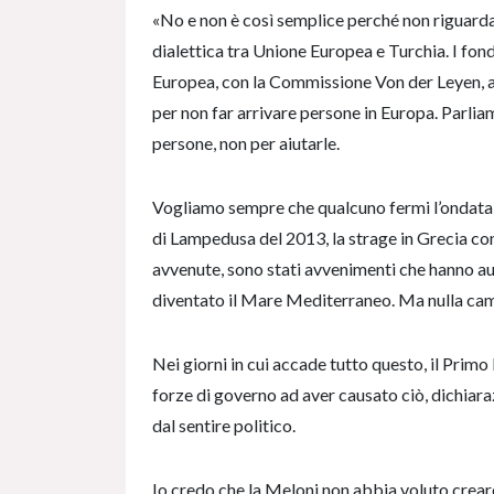
«No e non è così semplice perché non riguarda 
dialettica tra Unione Europea e Turchia. I fond
Europea, con la Commissione Von der Leyen, 
per non far arrivare persone in Europa. Parliam
persone, non per aiutarle.
Vogliamo sempre che qualcuno fermi l’ondata m
di Lampedusa del 2013, la strage in Grecia con
avvenute, sono stati avvenimenti che hanno au
diventato il Mare Mediterraneo. Ma nulla ca
Nei giorni in cui accade tutto questo, il Primo
forze di governo ad aver causato ciò, dichiar
dal sentire politico.
Io credo che la Meloni non abbia voluto crea