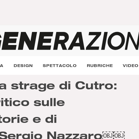
RA
DESIGN
SPETTACOLO
RUBRICHE
VIDEO
 strage di Cutro:
tico sulle
orie e di
 Sergio Nazzaro￼￼