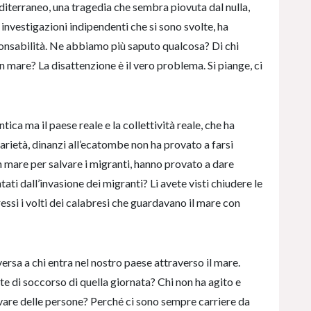
iterraneo, una tragedia che sembra piovuta dal nulla,
 investigazioni indipendenti che si sono svolte, ha
sponsabilità. Ne abbiamo più saputo qualcosa? Di chi
 mare? La disattenzione è il vero problema. Si piange, ci
ica ma il paese reale e la collettività reale, che ha
idarietà, dinanzi all’ecatombe non ha provato a farsi
in mare per salvare i migranti, hanno provato a dare
tati dall’invasione dei migranti? Li avete visti chiudere le
essi i volti dei calabresi che guardavano il mare con
versa a chi entra nel nostro paese attraverso il mare.
e di soccorso di quella giornata? Chi non ha agito e
lvare delle persone? Perché ci sono sempre carriere da