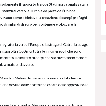
solamente il rapporto tra due Stati, ma va analizzata la
i stanziati verso la Turchia da parte dell’Unione
avevano come obiettivo la creazione di campi profughi
o di miliardi di euro per contenere e bloccare le
igratoria verso l’Europa e la strage di Cutro, la strage
 i suoi oltre 500 morti, tra le innumerevoli che sono
mentato il cimitero di corpi che sta diventando e che è
mbia mai per davvero.
 Ministro Meloni dichiara come non sia stata lei o le
azione dovuta dalle polemiche create dalle opposizioni e
re questa ecatombe. Nessuno può essere così folle a