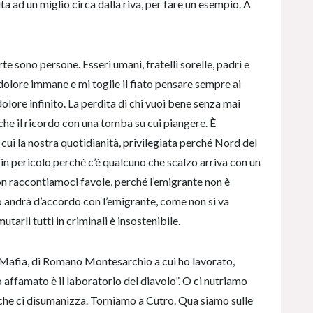
a ad un miglio circa dalla riva, per fare un esempio. A
 sono persone. Esseri umani, fratelli sorelle, padri e
dolore immane e mi toglie il fiato pensare sempre ai
olore infinito. La perdita di chi vuoi bene senza mai
che il ricordo con una tomba su cui piangere. È
cui la nostra quotidianità, privilegiata perché Nord del
 in pericolo perché c’è qualcuno che scalzo arriva con un
n raccontiamoci favole, perché l’emigrante non è
 andrà d’accordo con l’emigrante, come non si va
tarli tutti in criminali è insostenibile.
Mafia, di Romano Montesarchio a cui ho lavorato,
 affamato è il laboratorio del diavolo”. O ci nutriamo
he ci disumanizza. Torniamo a Cutro. Qua siamo sulle