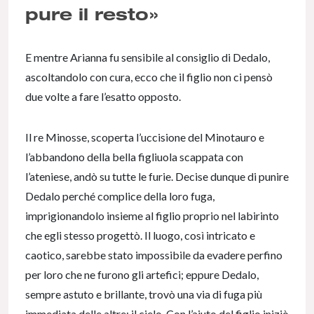
pure il resto»
E mentre Arianna fu sensibile al consiglio di Dedalo,
ascoltandolo con cura, ecco che il figlio non ci pensò
due volte a fare l’esatto opposto.
Il re Minosse, scoperta l’uccisione del Minotauro e
l’abbandono della bella figliuola scappata con
l’ateniese, andò su tutte le furie. Decise dunque di punire
Dedalo perché complice della loro fuga,
imprigionandolo insieme al figlio proprio nel labirinto
che egli stesso progettò. Il luogo, così intricato e
caotico, sarebbe stato impossibile da evadere perfino
per loro che ne furono gli artefici; eppure Dedalo,
sempre astuto e brillante, trovò una via di fuga più
immediata delle altre: il cielo. Con l’aiuto del figlio iniziò