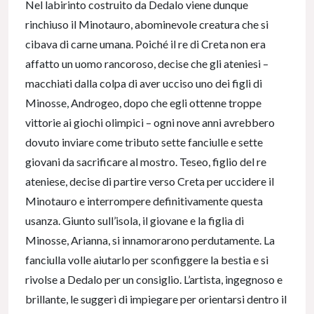
Nel labirinto costruito da Dedalo viene dunque
rinchiuso il Minotauro, abominevole creatura che si
cibava di carne umana. Poiché il re di Creta non era
affatto un uomo rancoroso, decise che gli ateniesi –
macchiati dalla colpa di aver ucciso uno dei figli di
Minosse, Androgeo, dopo che egli ottenne troppe
vittorie ai giochi olimpici – ogni nove anni avrebbero
dovuto inviare come tributo sette fanciulle e sette
giovani da sacrificare al mostro. Teseo, figlio del re
ateniese, decise di partire verso Creta per uccidere il
Minotauro e interrompere definitivamente questa
usanza. Giunto sull’isola, il giovane e la figlia di
Minosse, Arianna, si innamorarono perdutamente. La
fanciulla volle aiutarlo per sconfiggere la bestia e si
rivolse a Dedalo per un consiglio. L’artista, ingegnoso e
brillante, le suggerì di impiegare per orientarsi dentro il