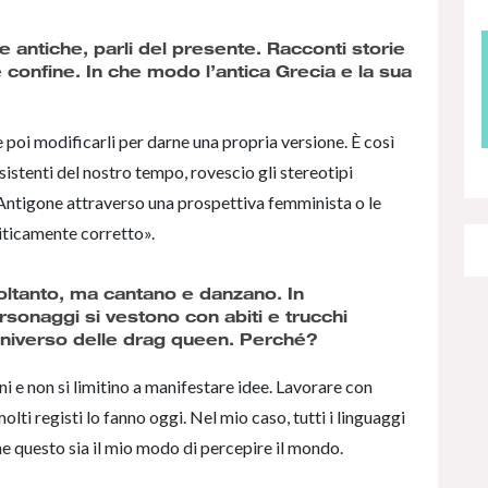
 antiche, parli del presente. Racconti storie
 confine. In che modo l’antica Grecia e la sua
i e poi modificarli per darne una propria versione. È così
esistenti del nostro tempo, rovescio gli stereotipi
Antigone attraverso una prospettiva femminista o le
liticamente corretto».
 soltanto, ma cantano e danzano. In
rsonaggi si vestono con abiti e trucchi
’universo delle drag queen. Perché?
i e non si limitino a manifestare idee. Lavorare con
lti registi lo fanno oggi. Nel mio caso, tutti i linguaggi
e questo sia il mio modo di percepire il mondo.