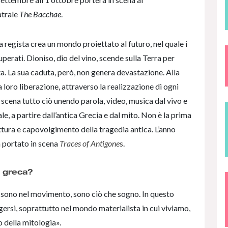
atrale
The Bacchae
.
a regista crea un mondo proiettato al futuro, nel quale i
erati. Dioniso, dio del vino, scende sulla Terra per
ta. La sua caduta, però, non genera devastazione. Alla
la loro liberazione, attraverso la realizzazione di ogni
 scena tutto ciò unendo parola, video, musica dal vivo e
e, a partire dall’antica Grecia e dal mito. Non è la prima
ittura e capovolgimento della tragedia antica. L’anno
a portato in scena
Traces of
Antigone
s
.
a greca?
è sono nel movimento, sono ciò che sogno. In questo
gersi, soprattutto nel mondo materialista in cui viviamo,
o della mitologia».