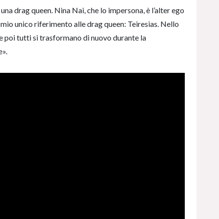
na drag queen. Nina Nai, che lo impersona, è l’alter ego
l mio unico riferimento alle drag queen: Teiresias. Nello
e poi tutti si trasformano di nuovo durante la
e».