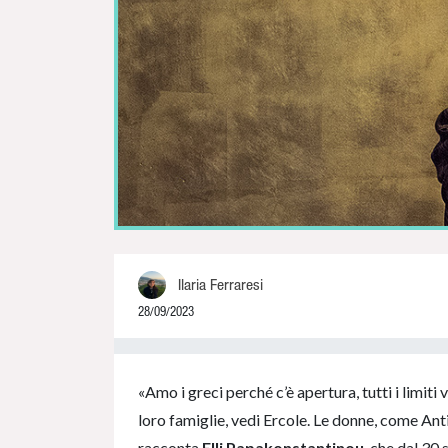
Ilaria Ferraresi
28/09/2023
0% Complete
«Amo i greci perché c’è apertura, tutti i limiti
loro famiglie, vedi Ercole. Le donne, come An
racconta
Elli Papakonstantinou
, che dal 30