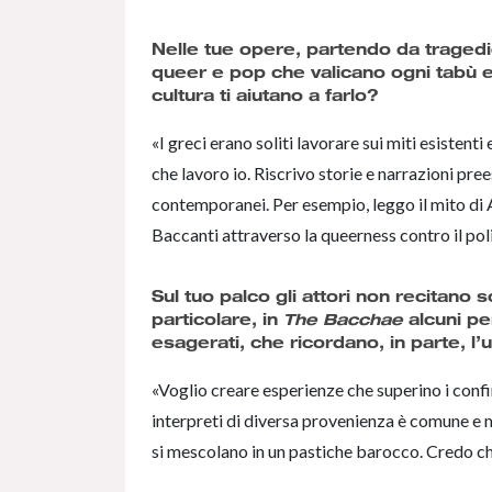
Nelle tue opere, partendo da tragedie
queer e pop che valicano ogni tabù e
cultura ti aiutano a farlo?
«I greci erano soliti lavorare sui miti esistent
che lavoro io. Riscrivo storie e narrazioni pre
contemporanei. Per esempio, leggo il mito di 
Baccanti attraverso la queerness contro il po
Sul tuo palco gli attori non recitano
particolare, in
The Bacchae
alcuni pe
esagerati, che ricordano, in parte, l
«Voglio creare esperienze che superino i confin
interpreti di diversa provenienza è comune e mo
si mescolano in un pastiche barocco. Credo ch