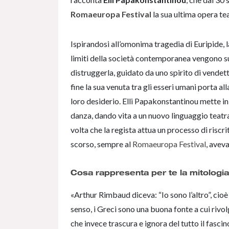
Romaeuropa Festival
la sua ultima opera te
Ispirandosi all’omonima tragedia di Euripide, l
limiti della società contemporanea vengono sup
distruggerla, guidato da uno spirito di vendet
fine la sua venuta tra gli esseri umani porta al
loro desiderio. Elli Papakonstantinou mette in
danza, dando vita a un nuovo linguaggio teatral
volta che la regista attua un processo di riscr
scorso, sempre al
Romaeuropa Festival
, avev
Cosa rappresenta per te la mitologi
«Arthur Rimbaud diceva: “Io sono l’altro”, cio
senso, i Greci sono una buona fonte a cui rivol
che invece trascura e ignora del tutto il fascin