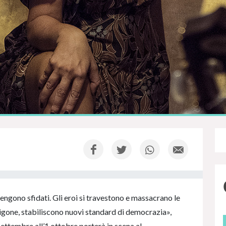
 vengono sfidati. Gli eroi si travestono e massacrano le
tigone, stabiliscono nuovi standard di democrazia»,
 settembre all’1 ottobre porterà in scena al