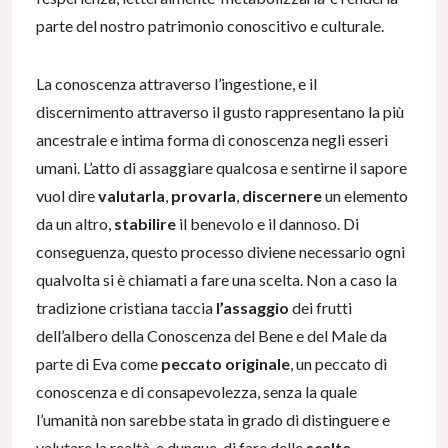
parte del nostro patrimonio conoscitivo e culturale.
La conoscenza attraverso l’ingestione, e il
discernimento attraverso il gusto rappresentano la più
ancestrale e intima forma di conoscenza negli esseri
umani. L’atto di assaggiare qualcosa e sentirne il sapore
vuol dire
valutarla
,
provarla
,
discernere
un elemento
da un altro,
stabilire
il benevolo e il dannoso. Di
conseguenza, questo processo diviene necessario ogni
qualvolta si è chiamati a fare una scelta. Non a caso la
tradizione cristiana taccia
l’assaggio
dei frutti
dell’albero della Conoscenza del Bene e del Male da
parte di Eva come
peccato originale
, un peccato di
conoscenza e di consapevolezza, senza la quale
l’umanità non sarebbe stata in grado di distinguere e
valutare la realtà, e dunque, di fare delle
scelte
.