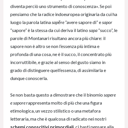
diventa perciò uno strumento di conoscenza». Se poi
pensiamo che la radice indoeuropea originaria da cui ha
luogo la parola latina
sapĕre
“avere sapore di” e
sapor
“sapore” è la stessa da cui deriva il latino
sapa
“succo”, le
parole di Montanari risultano ancora più chiare: il
sapore non è altro se non l’essenza più intima e
profonda di una cosa, ne è il succo, il concentrato più
incorruttibile, e grazie al senso del gusto siamo in
grado di distinguere quell’essenza, di assimilarla e
dunque conoscerla.
Se non basta questo a dimostrare che il binomio
sapere
e sapore
rappresenta molto di più che una figura
etimologica, un vezzo stilistico o una metafora
letteraria, ma che è qualcosa di radicato nei nostri
schemi conoscitivi primordiali
, ci basti pensare alla