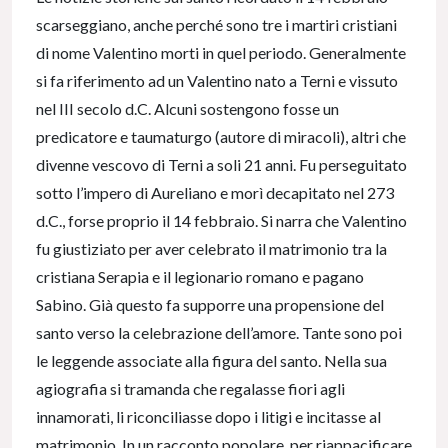
scarseggiano, anche perché sono tre i martiri cristiani
di nome Valentino morti in quel periodo. Generalmente
si fa riferimento ad un Valentino nato a Terni e vissuto
nel III secolo d.C. Alcuni sostengono fosse un
predicatore e taumaturgo (autore di miracoli), altri che
divenne vescovo di Terni a soli 21 anni. Fu perseguitato
sotto l’impero di Aureliano e morì decapitato nel 273
d.C., forse proprio il 14 febbraio. Si narra che Valentino
fu giustiziato per aver celebrato il matrimonio tra la
cristiana Serapia e il legionario romano e pagano
Sabino. Già questo fa supporre una propensione del
santo verso la celebrazione dell’amore. Tante sono poi
le leggende associate alla figura del santo. Nella sua
agiografia si tramanda che regalasse fiori agli
innamorati, li riconciliasse dopo i litigi e incitasse al
matrimonio. In un racconto popolare, per riappacificare