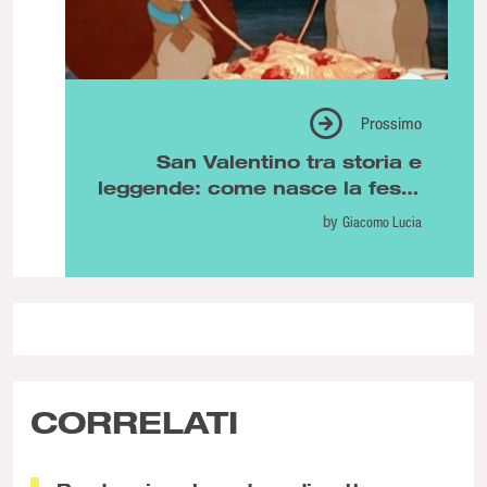
Prossimo
San Valentino tra storia e
leggende: come nasce la festa
degli innamorati
by
Giacomo Lucia
CORRELATI