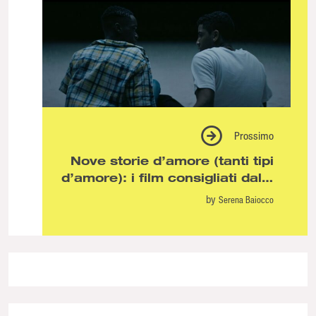
Prossimo
Nove storie d’amore (tanti tipi
d’amore): i film consigliati dalla
redazione per celebrare il Pride
by
Serena Baiocco
Month