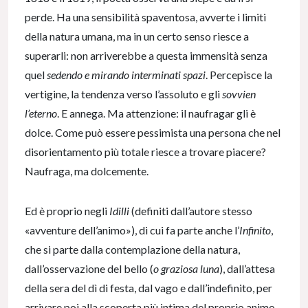
perde. Ha una sensibilità spaventosa, avverte i limiti
della natura umana, ma in un certo senso riesce a
superarli: non arriverebbe a questa immensità senza
quel
sedendo e mirando interminati spazi
. Percepisce la
vertigine, la tendenza verso l’assoluto e gli
sovvien
l’eterno
. E annega. Ma attenzione: il naufragar gli è
dolce. Come può essere pessimista una persona che nel
disorientamento più totale riesce a trovare piacere?
Naufraga, ma dolcemente.
Ed è proprio negli
Idilli
(definiti dall’autore stesso
«avventure dell’animo»), di cui fa parte anche l’
Infinito
,
che si parte dalla contemplazione della natura,
dall’osservazione del bello (
o graziosa luna
), dall’attesa
della sera del dì di festa, dal vago e dall’indefinito, per
arrivare poi alla scoperta più intima del proprio animo,