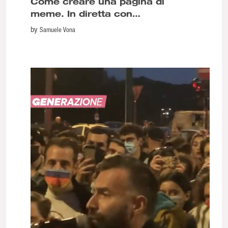
Come creare una pagina di
meme. In diretta con
@asroma_schickposting!
by
Samuele Vona