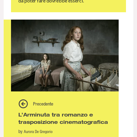
da poter fare dovrebbe esserci.
Precedente
L’Arminuta tra romanzo e
trasposizione cinematografica
by
Aurora De Gregorio