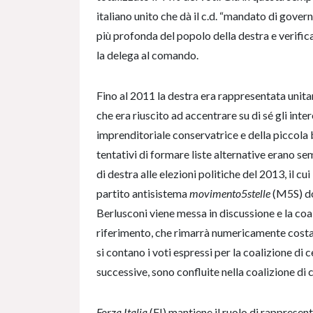
italiano unito che dà il c.d. “mandato di govern
più profonda del popolo della destra e verifica
la delega al comando.
Fino al 2011 la destra era rappresentata unita
che era riuscito ad accentrare su di sé gli inte
imprenditoriale conservatrice e della piccola 
tentativi di formare liste alternative erano semp
di destra alle elezioni politiche del 2013, il cui
partito antisistema
movimento5stelle
(M5S) dot
Berlusconi viene messa in discussione e la coali
riferimento, che rimarrà numericamente costant
si contano i voti espressi per la coalizione di c
successive, sono confluite nella coalizione di 
Forza Italia
(FI) mantiene il ruolo di rappresen