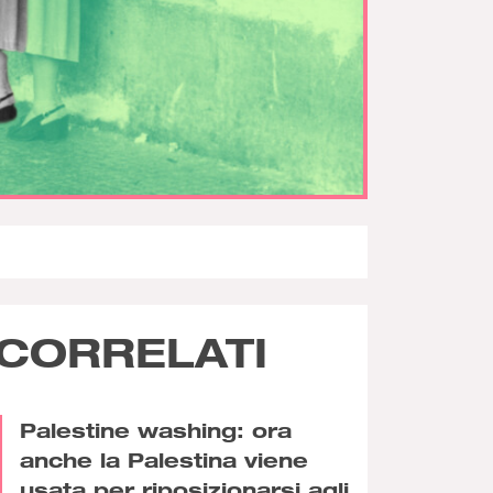
CORRELATI
Palestine washing: ora
anche la Palestina viene
usata per riposizionarsi agli