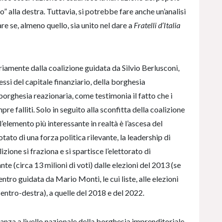
o” alla destra. Tuttavia, si potrebbe fare anche un’analisi
re se, almeno quello, sia unito nel dare a
Fratelli d’Italia
riamente dalla coalizione guidata da Silvio Berlusconi,
ressi del capitale finanziario, della borghesia
borghesia reazionaria, come testimonia il fatto che i
re falliti. Solo in seguito alla sconfitta della coalizione
 l’elemento più interessante in realtà è l’ascesa del
ato di una forza politica rilevante, la leadership di
zione si fraziona e si spartisce l’elettorato di
e (circa 13 milioni di voti) dalle elezioni del 2013 (se
entro guidata da Mario Monti, le cui liste, alle elezioni
centro-destra), a quelle del 2018 e del 2022.
tanza a livello nazionale della borghesia imprenditoriale