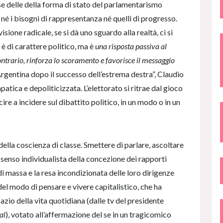
e delle della forma di stato del parlamentarismo
é i bisogni di rappresentanza né quelli di progresso.
sione radicale, se si dà uno sguardo alla realtà, ci si
è di carattere politico, ma è
una risposta passiva al
ntrario, rinforza lo scoramento e favorisce il messaggio
l’Argentina dopo il successo dell’estrema destra”, Claudio
atica e depoliticizzata. L’elettorato si ritrae dal gioco
e a incidere sul dibattito politico, in un modo o in un
della coscienza di classe. Smettere di parlare, ascoltare
 senso individualista della concezione dei rapporti
i di massa e la resa incondizionata delle loro dirigenze
 del modo di pensare e vivere capitalistico, che ha
zio della vita quotidiana (dalle tv del presidente
al
), votato all’affermazione del se in un tragicomico