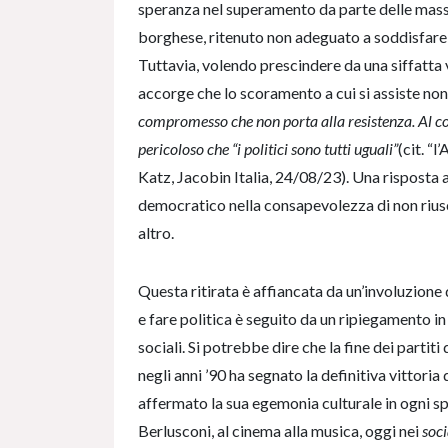
speranza nel superamento da parte delle mass
borghese, ritenuto non adeguato a soddisfare n
Tuttavia, volendo prescindere da una siffatta vi
accorge che lo scoramento a cui si assiste non 
compromesso che non porta alla resistenza. Al co
pericoloso che “i politici sono tutti uguali”
(cit. “
Katz, Jacobin Italia, 24/08/23). Una risposta ap
democratico nella consapevolezza di non riuscir
altro.
Questa ritirata è affiancata da un’involuzione 
e fare politica è seguito da un ripiegamento in
sociali. Si potrebbe dire che la fine dei partit
negli anni ’90 ha segnato la definitiva vittoria
affermato la sua egemonia culturale in ogni spa
Berlusconi, al cinema alla musica, oggi nei
soci