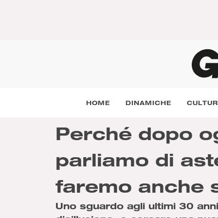
HOME
DINAMICHE
CULTU
Perché dopo og
parliamo di ast
faremo anche s
Uno sguardo agli ultimi 30 anni