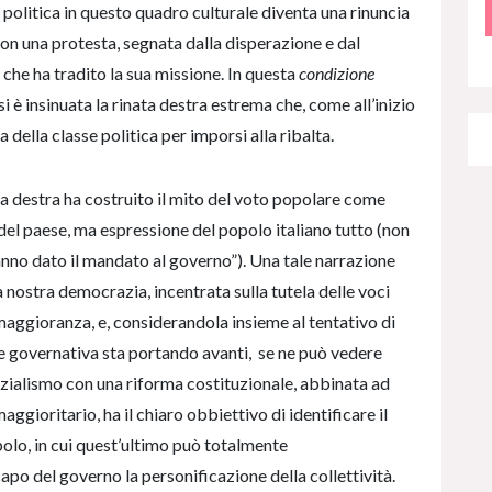
politica in questo quadro culturale diventa una rinuncia
non una protesta, segnata dalla disperazione e dal
he ha tradito la sua missione. In questa
condizione
si è insinuata la rinata destra estrema che, come all’inizio
a della classe politica per imporsi alla ribalta.
 la destra ha costruito il mito del voto popolare come
del paese, ma espressione del popolo italiano tutto (non
hanno dato il mandato al governo”). Una tale narrazione
a nostra democrazia, incentrata sulla tutela delle voci
 maggioranza, e, considerandola insieme al tentativo di
e governativa sta portando avanti, se ne può vedere
enzialismo con una riforma costituzionale, abbinata ad
ggioritario, ha il chiaro obbiettivo di identificare il
polo, in cui quest’ultimo può totalmente
apo del governo la personificazione della collettività.