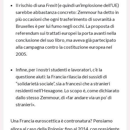
Il rischio di una
Frexit
(e quindi un’implosione dell’UE)
sarebbe abbastanza concreto: Zemmour ha detto in
più occasioni che ogni trasferimento di sovranità a
Bruxelles è per lui fumo negli occhi. La proposta di
referendum sui trattati europei la porta avanti nella
conclusione del suo libro, ma aveva già partecipato
alla campagna contro la costituzione europea nel
2005.
Infine, per i nostri studenti e lavoratori, c’è la
questione aiuti: la Francia rilascia dei sussidi di
“solidarietà sociale”, sia a francesi che a stranieri
residenti nell’Hexagone. Lo scopo è, come dichiarato
dallo stesso Zemmour, di «far andare via un po’ di
stranieri».
Una Francia euroscettica è contronatura? Pensiamo
allora al caso della Polonia: fino al 2014, con presidente