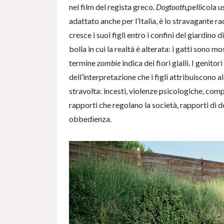
nel film del regista greco.
Dogtooth,
pellicola 
adattato anche per l’Italia, è lo stravagante ra
cresce i suoi figli entro i confini del giardino 
bolla in cui la realtà è alterata: i gatti sono m
termine
zombie
indica dei fiori gialli. I genit
dell’interpretazione che i figli attribuiscono 
stravolta: incesti, violenze psicologiche, co
rapporti che regolano la società, rapporti di
obbedienza.