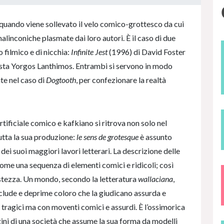
e quando viene sollevato il velo comico-grottesco da cui
inconiche plasmate dai loro autori. È il caso di due
o filmico e di nicchia:
Infinite Jest
(1996) di David Foster
ista Yorgos Lanthimos. Entrambi si servono in modo
te nel caso di
Dogtooth
, per confezionare la realtà
tificiale comico e kafkiano si ritrova non solo nel
utta la sua produzione:
le sens de grotesque
è assunto
 dei suoi maggiori lavori letterari. La descrizione delle
come una sequenza di elementi comici e ridicoli; così
tristezza. Un mondo, secondo la letteratura
wallaciana
,
sclude e deprime coloro che la giudicano assurda e
 tragici ma con moventi comici e assurdi. È l’ossimorica
ini di una società che assume la sua forma da modelli