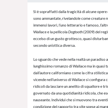
0% Complete
Si è sopraffatti dalla tragicità di alcune oper
sono ammantate, rivelandole come creature mal
immensi lavori, l’uno letterario e famoso, l’altr
Wallace e la pellicola
Dogtooth
(2009) del reg
eccelso di un gusto grottesco, quasi disturban
secondo un’ottica diversa.
Lo sguardo che vede nella realtà un paradiso ar
lunghissimo romanzo di Wallace ma in quasi t
dall’autore californiano come la cifra stilistica
vicende nell’universo di Wallace si configura 
ridicoli da lasciare un anelito di squallore e 
governato da una quotidianità ridicola, che e
nauseante. Individui che si muovono tra eventi
condizione del rapporto tra vite spese ai marg