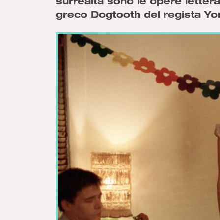
surrealtà sono le opere letterar
greco Dogtooth del regista Yo