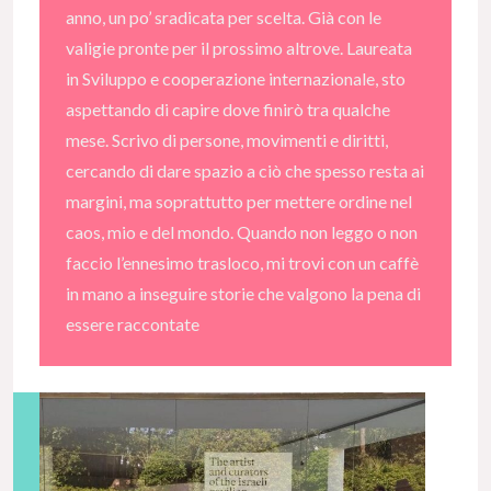
anno, un po’ sradicata per scelta. Già con le
valigie pronte per il prossimo altrove. Laureata
in Sviluppo e cooperazione internazionale, sto
aspettando di capire dove finirò tra qualche
mese. Scrivo di persone, movimenti e diritti,
cercando di dare spazio a ciò che spesso resta ai
margini, ma soprattutto per mettere ordine nel
caos, mio e del mondo. Quando non leggo o non
faccio l’ennesimo trasloco, mi trovi con un caffè
in mano a inseguire storie che valgono la pena di
essere raccontate