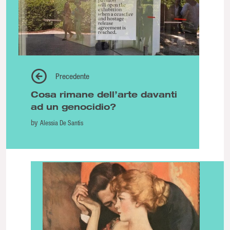
Precedente
Cosa rimane dell’arte davanti
ad un genocidio?
by
Alessia De Santis