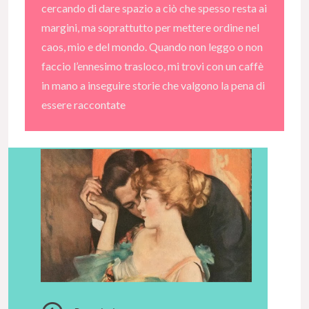
cercando di dare spazio a ciò che spesso resta ai
margini, ma soprattutto per mettere ordine nel
caos, mio e del mondo. Quando non leggo o non
faccio l’ennesimo trasloco, mi trovi con un caffè
in mano a inseguire storie che valgono la pena di
essere raccontate