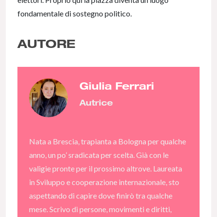
fondamentale di sostegno politico.
AUTORE
Giulia Ferrari
Autrice
Nata a Brescia, trapianta a Bologna per qualche
anno, un po’ sradicata per scelta. Già con le
valigie pronte per il prossimo altrove. Laureata
in Sviluppo e cooperazione internazionale, sto
aspettando di capire dove finirò tra qualche
mese. Scrivo di persone, movimenti e diritti,