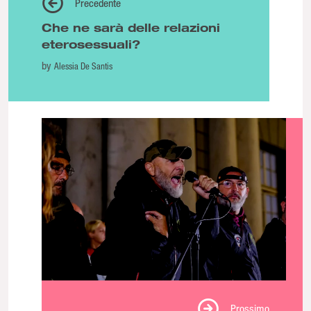
Precedente
Che ne sarà delle relazioni
eterosessuali?
by
Alessia De Santis
Prossimo