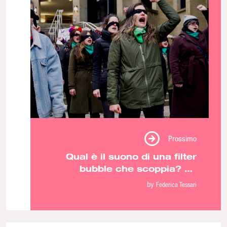
Prossimo
Qual è il suono di una filter
bubble che scoppia? La
narrazione transfemminista tra
by
Federica Tessari
spazi social e fisici