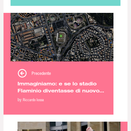
Precedente
Immaginiamo: e se lo stadio
Flaminio diventasse di nuovo
uno stadio?
by
Riccardo Iossa