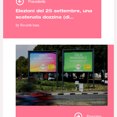
Precedente
Elezioni del 25 settembre, una
scatenata dozzina (di
Improponibili)
by
Riccardo Iossa
Prossimo