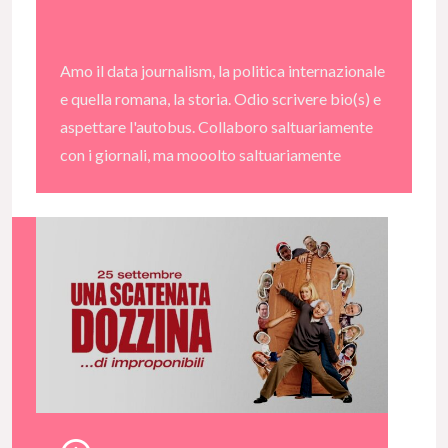
Amo il data journalism, la politica internazionale
e quella romana, la storia. Odio scrivere bio(s) e
aspettare l'autobus. Collaboro saltuariamente
con i giornali, ma mooolto saltuariamente