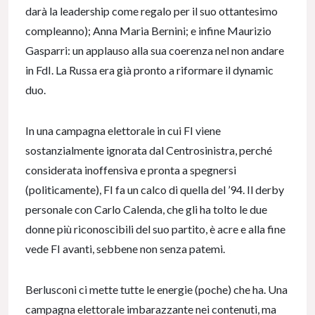
darà la leadership come regalo per il suo ottantesimo
compleanno); Anna Maria Bernini; e infine Maurizio
Gasparri: un applauso alla sua coerenza nel non andare
in FdI. La Russa era già pronto a riformare il dynamic
duo.
In una campagna elettorale in cui FI viene
sostanzialmente ignorata dal Centrosinistra, perché
considerata inoffensiva e pronta a spegnersi
(politicamente), FI fa un calco di quella del ’94. Il derby
personale con Carlo Calenda, che gli ha tolto le due
donne più riconoscibili del suo partito, è acre e alla fine
vede FI avanti, sebbene non senza patemi.
Berlusconi ci mette tutte le energie (poche) che ha. Una
campagna elettorale imbarazzante nei contenuti, ma