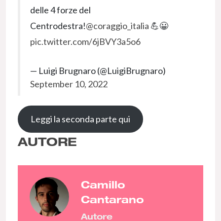
delle 4 forze del
Centrodestra!
@coraggio_italia
💪😀
pic.twitter.com/6jBVY3a5o6
— Luigi Brugnaro (@LuigiBrugnaro)
September 10, 2022
Leggi la seconda parte qui
AUTORE
Camillo
Cantarano
Autore