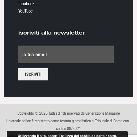
facebook
YouTube
iscriviti alla newsletter
la tua email
Copyrights © 2026 Tutti i diritti riservati da Generazione Magazine
Il giornale online è registrato come testata giornalistica al Tribunale di Roma con il
codice 08/2021
Utilizzando il sito, accetti l'utilizzo dei cookie da parte nostra.
L'editore è
Made in Tomorrow srl
, azienda di comunicazione, advertising e sviluppo