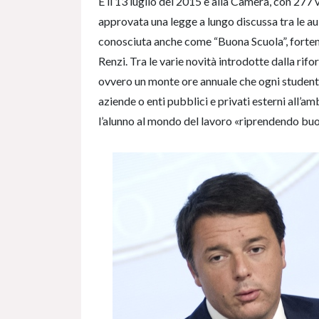
È il 13 luglio del 2015 e alla Camera, con 277 v
approvata una legge a lungo discussa tra le aul
conosciuta anche come “Buona Scuola”, fortem
Renzi. Tra le varie novità introdotte dalla rif
ovvero un monte ore annuale che ogni studente
aziende o enti pubblici e privati esterni all’a
l’alunno al mondo del lavoro «riprendendo bu