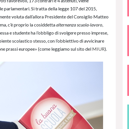
oti favorevoli, 173 contrari e 4 astenuti, viene
e parlamentari. Si tratta della legge 107 del 2015,
ente voluta dall’allora Presidente del Consiglio Matteo
orma, c’è proprio la cosiddetta
alternanza scuola-lavoro
,
ssa e studente ha l’obbligo di svolgere presso imprese,
mbiente scolastico stesso, con l’obbiettivo di avvicinare
one prassi europee» (come leggiamo sul sito del
MIUR
).