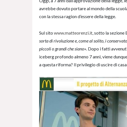
Oggi, a 7 anni dall’approvazione della legge, l
avrebbe dovuto portare al mondo della scuola
con la stessa ragion d’essere della legge.
Sul sito
www.matteorenzi.it
, sotto la sezion
sorta di rivoluzione e, come al solito, i conservat
piccoli o grandi che siano
». Dopo i fatti avvenut
iceberg profondo almeno 7 anni, viene dunque d
a questa riforma? Il privilegio di uscire di cas