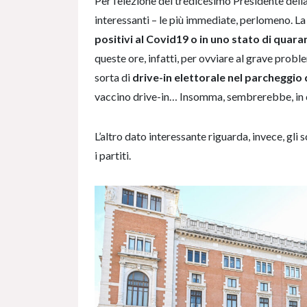
Per l’elezione del tredicesimo Presidente dell
interessanti – le più immediate, perlomeno. L
positivi al Covid19 o in uno stato di quar
queste ore, infatti, per ovviare al grave probl
sorta di
drive-in elettorale nel parcheggio
vaccino drive-in… Insomma, sembrerebbe, in co
L’altro dato interessante riguarda, invece, gli s
i partiti.