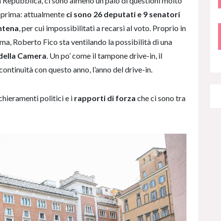
a Repubblica, ci sono almeno un paio di questioni molto
a prima: attualmente
ci sono 26 deputati e 9 senatori
antena
, per cui impossibilitati a recarsi al voto. Proprio in
ema, Roberto Fico sta ventilando la possibilità di una
 della Camera
. Un po’ come il tampone drive-in, il
ntinuità con questo anno, l’anno del drive-in.
chieramenti politici e i
rapporti di forza
che ci sono tra