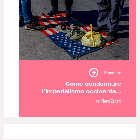
Prossimo
Come condannare
l’imperialismo occidentale
senza legittimare i regimi
by
Pietro Zanetti
autocratici