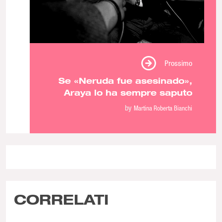
Prossimo
Se «Neruda fue asesinado»,
Araya lo ha sempre saputo
by
Martina Roberta Bianchi
CORRELATI