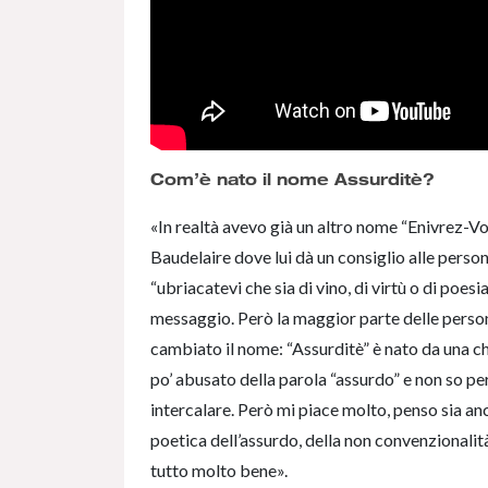
Com’è nato il nome Assurditè?
«In realtà avevo già un altro nome “Enivrez-Vou
Baudelaire dove lui dà un consiglio alle persone
“ubriacatevi che sia di vino, di virtù o di poes
messaggio. Però la maggior parte delle persone
cambiato il nome: “Assurditè” è nato da una c
po’ abusato della parola “assurdo” e non so per
intercalare. Però mi piace molto, penso sia an
poetica dell’assurdo, della non convenzionalit
tutto molto bene».