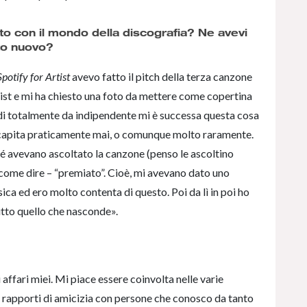
o con il mondo della discografia? Ne avevi
tto nuovo?
Spotify for Artist
avevo fatto il pitch della terza canzone
ylist e mi ha chiesto una foto da mettere come copertina
uindi totalmente da indipendente mi è successa questa cosa
 capita praticamente mai, o comunque molto raramente.
é avevano ascoltato la canzone (penso le ascoltino
come dire – “premiato”. Cioè, mi avevano dato uno
ica ed ero molto contenta di questo. Poi da lì in poi ho
utto quello che nasconde».
 affari miei. Mi piace essere coinvolta nelle varie
 rapporti di amicizia con persone che conosco da tanto