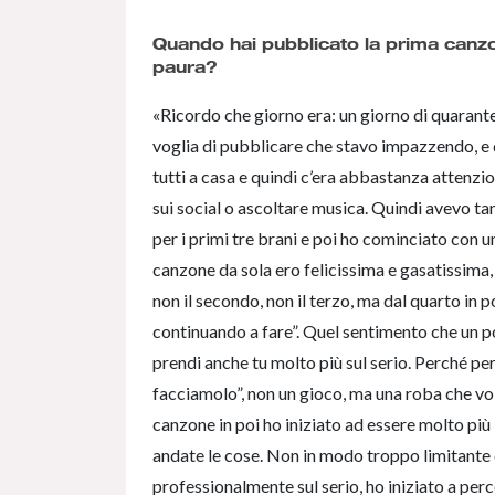
Quando hai pubblicato la prima canzo
paura?
«Ricordo che giorno era: un giorno di quarant
voglia di pubblicare che stavo impazzendo, e
tutti a casa e quindi c’era abbastanza attenzio
sui social o ascoltare musica. Quindi avevo ta
per i primi tre brani e poi ho cominciato con 
canzone da sola ero felicissima e gasatissima, 
non il secondo, non il terzo, ma dal quarto in po
continuando a fare”. Quel sentimento che un po’ 
prendi anche tu molto più sul serio. Perché per
facciamolo”, non un gioco, ma una roba che vo
canzone in poi ho iniziato ad essere molto pi
andate le cose. Non in modo troppo limitante 
professionalmente sul serio, ho iniziato a perc