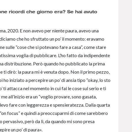
ne ricordi che giorno era? Se hai avuto
ena, 2020. E non avevo per niente paura, avevo una
 diciamo che ho sfruttato un po’ il momento: eravamo
ne sulle “cose che si potevano fare a casa”, come stare
ntissima voglia di pubblicare. L’ho fatto da indipendente
una distribuzione. Però quando ho pubblicato la prima
e ti dirò: la paura mi è venuta dopo. Non il primo pezzo,
i ho iniziato a percepire un po’ di ansia tipo “okay, lo sto
ti attacca nel momento in cui fai le cose sul serio e ti
 me all’inizio era un “voglio provare, sono gasata,
levo fare con leggerezza e spensieratezza. Dalla quarta
ù “on focus” e quindi a preoccuparmi di come sarebbero
o pervasivo, però da lì, da quando mi sono presa
epire un po’ di paura».