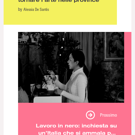
by
Alessia De Santis
Prossimo
Lavoro in nero: inchiesta su
un’Italia che si ammala per