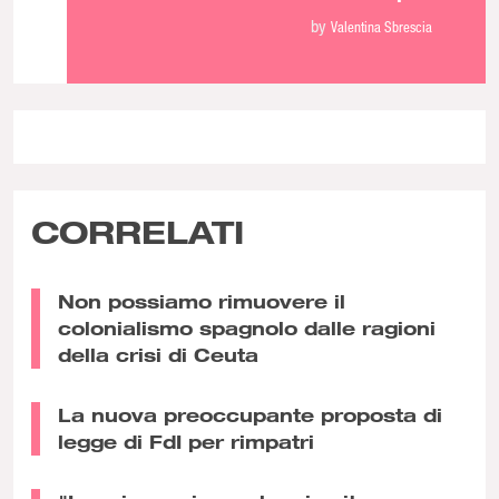
pochi spiccioli
by
Valentina Sbrescia
CORRELATI
Non possiamo rimuovere il
colonialismo spagnolo dalle ragioni
della crisi di Ceuta
La nuova preoccupante proposta di
legge di FdI per rimpatri