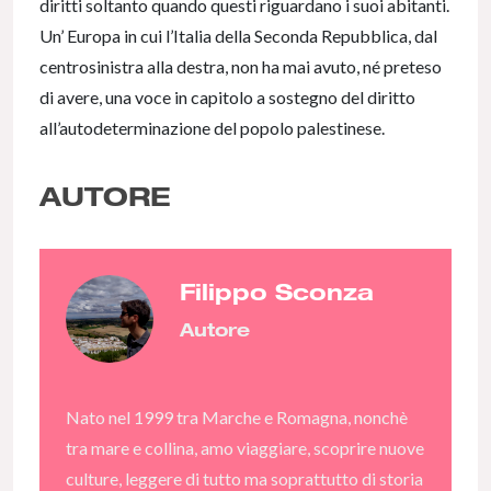
diritti soltanto quando questi riguardano i suoi abitanti.
Un’ Europa in cui l’Italia della Seconda Repubblica, dal
centrosinistra alla destra, non ha mai avuto, né preteso
di avere, una voce in capitolo a sostegno del diritto
all’autodeterminazione del popolo palestinese.
AUTORE
Filippo Sconza
Autore
Nato nel 1999 tra Marche e Romagna, nonchè
tra mare e collina, amo viaggiare, scoprire nuove
culture, leggere di tutto ma soprattutto di storia