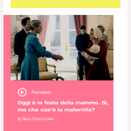
Precedente
Oggi è la festa della mamma. Sì,
ma che cos’è la maternità?
by
Maria Chiara Cicolani