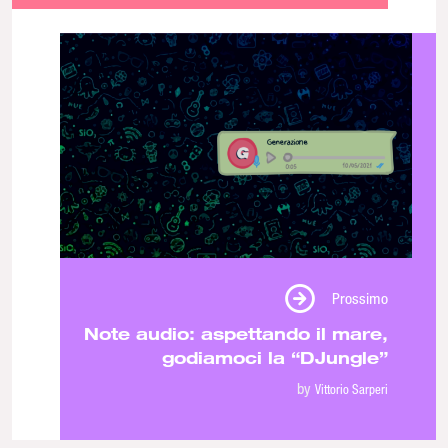
Prossimo
Note audio: aspettando il mare,
godiamoci la “DJungle”
by
Vittorio Sarperi