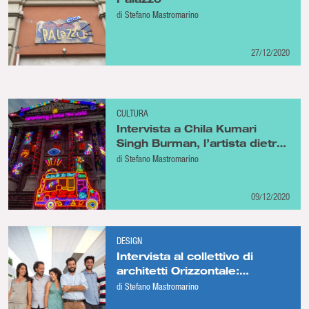
di
Stefano Mastromarino
27/12/2020
CULTURA
Intervista a Chila Kumari
Singh Burman, l’artista dietro
l’opera che illumina la Tate
di
Stefano Mastromarino
Britain di Londra
09/12/2020
DESIGN
Intervista al collettivo di
architetti Orizzontale:
rigenerazione urbana, spazio
di
Stefano Mastromarino
pubblico e pandemia