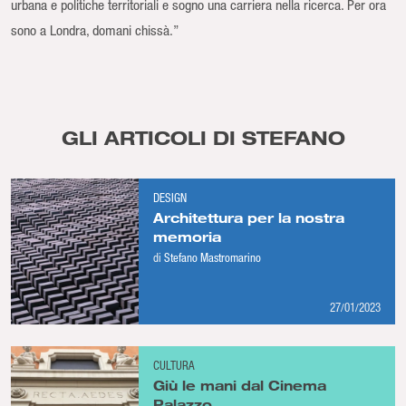
urbana e politiche territoriali e sogno una carriera nella ricerca. Per ora
sono a Londra, domani chissà.”
GLI ARTICOLI DI STEFANO
DESIGN
Architettura per la nostra
memoria
di
Stefano Mastromarino
27/01/2023
CULTURA
Giù le mani dal Cinema
Palazzo