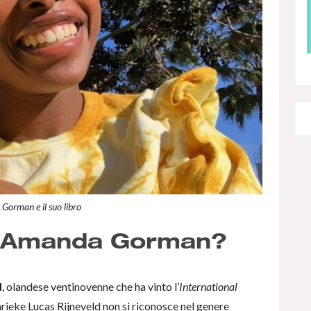
orman e il suo libro
e Amanda Gorman?
d
, olandese ventinovenne che ha vinto l’
International
rieke Lucas Rijneveld non si riconosce nel genere