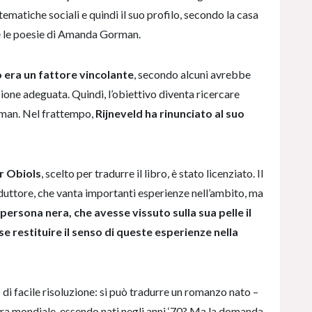
tematiche sociali e quindi il suo profilo, secondo la casa
re le poesie di Amanda Gorman.
o era un fattore vincolante
, secondo alcuni avrebbe
ione adeguata. Quindi, l’obiettivo diventa ricercare
rman. Nel frattempo,
Rijneveld ha rinunciato al suo
r Obiols
, scelto per tradurre il libro, è stato licenziato. Il
aduttore, che vanta importanti esperienze nell’ambito, ma
 persona nera, che avesse vissuto sulla sua pelle il
e restituire il senso di queste esperienze nella
o di facile risoluzione: si può tradurre un romanzo nato –
ra mondiale, essendo nati negli anni ‘70? Ma la domanda