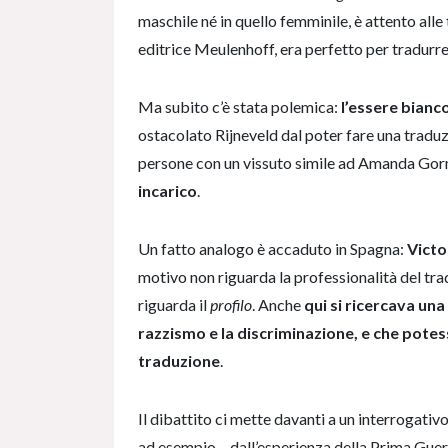
maschile né in quello femminile, è attento alle 
editrice Meulenhoff, era perfetto per tradur
Ma subito c’è stata polemica:
l’essere bianc
ostacolato Rijneveld dal poter fare una traduz
persone con un vissuto simile ad Amanda Go
incarico
.
Un fatto analogo è accaduto in Spagna:
Victo
motivo non riguarda la professionalità del tr
riguarda il
profilo
. Anche
qui si ricercava una
razzismo e la discriminazione, e che potess
traduzione
.
Il dibattito ci mette davanti a un interrogativ
ad esempio – dall’esperienza della Prima Guer