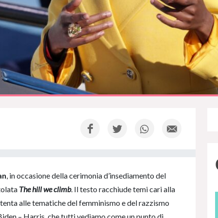
an
, in occasione della cerimonia d’insediamento del
tolata
The hill we climb
. Il testo racchiude temi cari alla
 attenta alle tematiche del femminismo e del razzismo
Biden – Harris, che tutti vediamo come un punto di