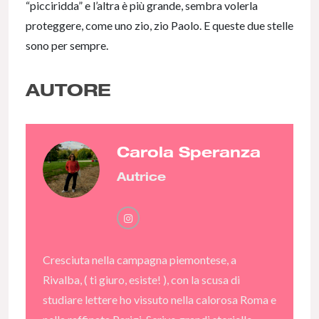
“picciridda” e l’altra è più grande, sembra volerla
proteggere, come uno zio, zio Paolo. E queste due stelle
sono per sempre.
AUTORE
Carola Speranza
Autrice
Cresciuta nella campagna piemontese, a
Rivalba, ( ti giuro, esiste! ), con la scusa di
studiare lettere ho vissuto nella calorosa Roma e