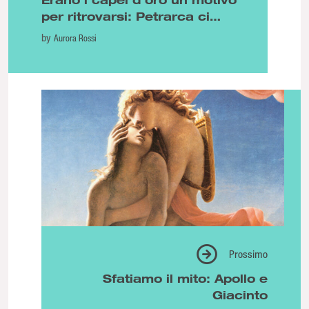
per ritrovarsi: Petrarca ci
insegna a scavare nel dolore
by
Aurora Rossi
Prossimo
Sfatiamo il mito: Apollo e
Giacinto