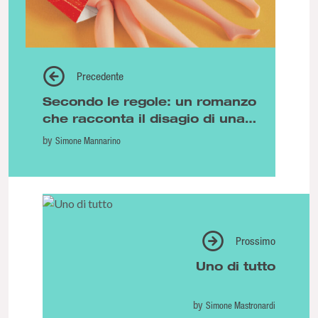
Precedente
Secondo le regole: un romanzo
che racconta il disagio di una
generazione
by
Simone Mannarino
Prossimo
Uno di tutto
by
Simone Mastronardi