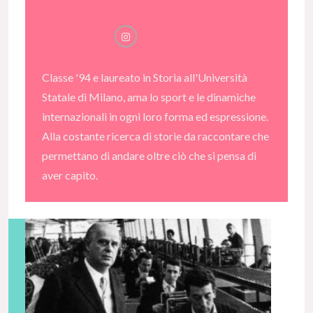
Classe '94 e laureato in Storia all'Università
Statale di Milano, ama lo sport e le dinamiche
internazionali in ogni loro forma ed espressione.
Alla costante ricerca di storie da raccontare che
permettano di andare oltre ciò che si pensa di
aver capito.