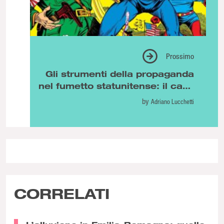
Prossimo
Gli strumenti della propaganda
nel fumetto statunitense: il caso
di Capitan America
by
Adriano Lucchetti
CORRELATI