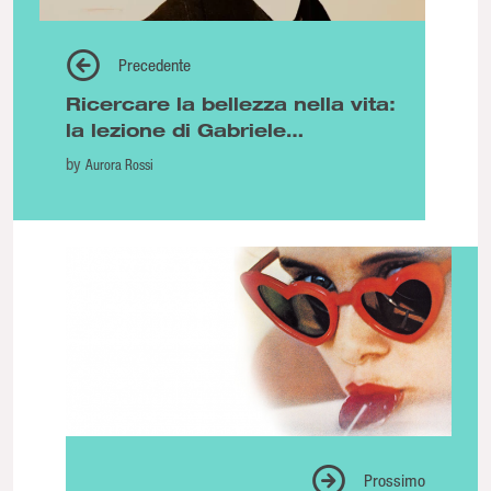
Precedente
Ricercare la bellezza nella vita:
la lezione di Gabriele
D’Annunzio
by
Aurora Rossi
Prossimo