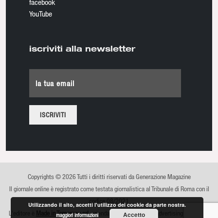
facebook
YouTube
iscriviti alla newsletter
la tua email
Copyrights © 2026 Tutti i diritti riservati da Generazione Magazine
Il giornale online è registrato come testata giornalistica al Tribunale di Roma con il
codice 08/2021
Utilizzando il sito, accetti l'utilizzo dei cookie da parte nostra.
L'editore è
Made in Tomorrow srl
, azienda di comunicazione, advertising e sviluppo
Accetto
maggiori informazioni