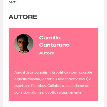
parti.
AUTORE
Camillo
Cantarano
Autore
Amo il data journalism, la politica internazionale
e quella romana, la storia. Odio scrivere bio(s) e
aspettare l'autobus. Collaboro saltuariamente
con i giornali, ma mooolto saltuariamente