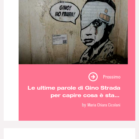
Prossimo
Le ultime parole di Gino Strada
per capire cosa è stato
sbagliato in Afghanistan
by
Maria Chiara Cicolani