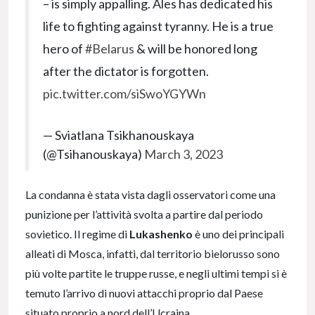
– is simply appalling. Ales has dedicated his
life to fighting against tyranny. He is a true
hero of
#Belarus
& will be honored long
after the dictator is forgotten.
pic.twitter.com/siSwoYGYWn
— Sviatlana Tsikhanouskaya
(@Tsihanouskaya)
March 3, 2023
La condanna è stata vista dagli osservatori come una
punizione per l’attività svolta a partire dal periodo
sovietico. Il regime di
Lukashenko
è uno dei principali
alleati di Mosca, infatti, dal territorio bielorusso sono
più volte partite le truppe russe, e negli ultimi tempi si è
temuto l’arrivo di nuovi attacchi proprio dal Paese
situato proprio a nord dell’Ucraina.