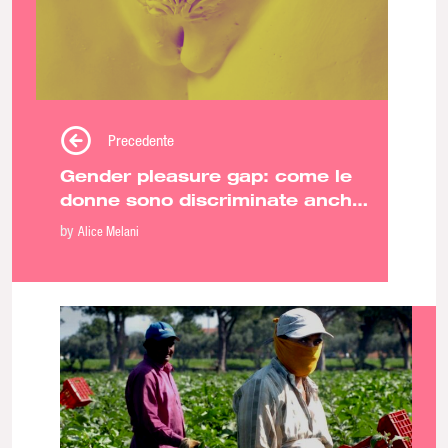
Precedente
Gender pleasure gap: come le
donne sono discriminate anche
nel sesso
by
Alice Melani