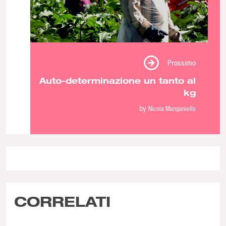
Prossimo
Auto-determinazione un tanto al
kg
by
Nicola Manganiello
CORRELATI