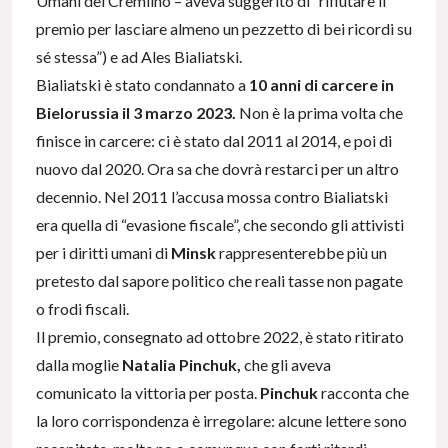
Umani del Cremlino – aveva suggerito di “rifiutare il
premio per lasciare almeno un pezzetto di bei ricordi su
sé stessa”) e ad Ales Bialiatski.
Bialiatski è stato condannato a
10 anni di carcere in
Bielorussia il 3 marzo 2023.
Non è la prima volta che
finisce in carcere: ci è stato dal 2011 al 2014, e poi di
nuovo dal 2020. Ora sa che dovrà restarci per un altro
decennio. Nel 2011 l’accusa mossa contro Bialiatski
era quella di “evasione fiscale”, che secondo gli attivisti
per i diritti umani di
Minsk
rappresenterebbe più un
pretesto dal sapore politico che reali tasse non pagate
o frodi fiscali.
Il premio, consegnato ad ottobre 2022, è stato ritirato
dalla moglie
Natalia Pinchuk,
che gli aveva
comunicato la vittoria per posta.
Pinchuk
racconta che
la loro corrispondenza è irregolare: alcune lettere sono