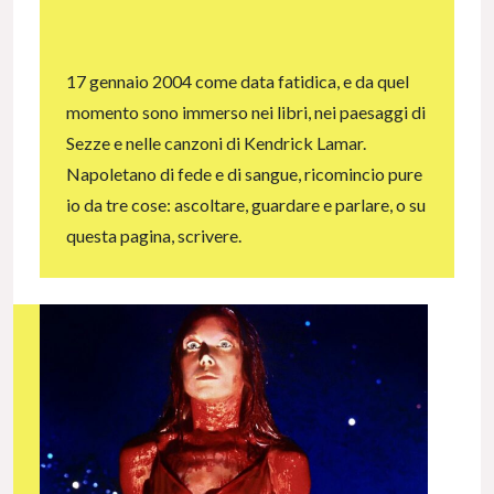
17 gennaio 2004 come data fatidica, e da quel
momento sono immerso nei libri, nei paesaggi di
Sezze e nelle canzoni di Kendrick Lamar.
Napoletano di fede e di sangue, ricomincio pure
io da tre cose: ascoltare, guardare e parlare, o su
questa pagina, scrivere.