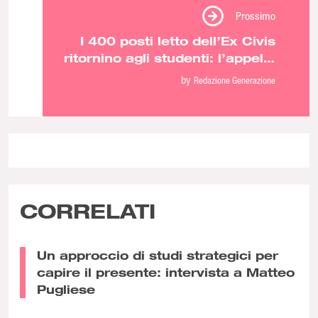
Prossimo
I 400 posti letto dell’Ex Civis
ritornino agli studenti: l’appello
a Tajani per rinunciare allo
by
Redazione Generazione
stabile
CORRELATI
Un approccio di studi strategici per
capire il presente: intervista a Matteo
Pugliese