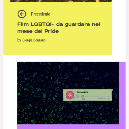
Precedente
Film LGBTQI+ da guardare nel
mese del Pride
by
Giorgia Bonzano