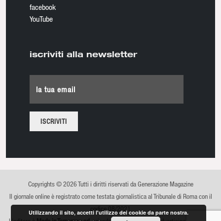
facebook
YouTube
iscriviti alla newsletter
la tua email
Copyrights © 2026 Tutti i diritti riservati da Generazione Magazine
Il giornale online è registrato come testata giornalistica al Tribunale di Roma con il
codice 08/2021
Utilizzando il sito, accetti l'utilizzo dei cookie da parte nostra.
L'editore è
Made in Tomorrow srl
, azienda di comunicazione, advertising e sviluppo