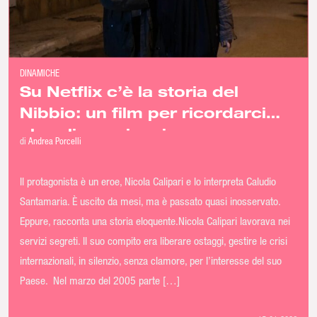
DINAMICHE
Su Netflix c’è la storia del
Nibbio: un film per ricordarci
che gli americani non sono
di
Andrea Porcelli
nostri amici
Il protagonista è un eroe, Nicola Calipari e lo interpreta Caludio
Santamaria. È uscito da mesi, ma è passato quasi inosservato.
Eppure, racconta una storia eloquente.Nicola Calipari lavorava nei
servizi segreti. Il suo compito era liberare ostaggi, gestire le crisi
internazionali, in silenzio, senza clamore, per l’interesse del suo
Paese. Nel marzo del 2005 parte […]