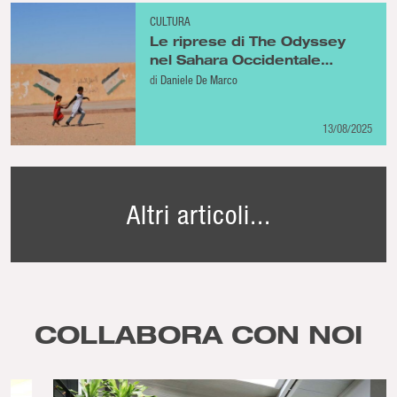
CULTURA
Le riprese di The Odyssey
nel Sahara Occidentale
normalizzano decenni di
di
Daniele De Marco
occupazione marocchina
13/08/2025
Altri articoli...
COLLABORA CON NOI