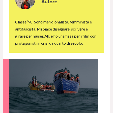
Autore
Classe ‘98. Sono meridionalista, femminista e
antifascista. Mi piace disegnare, scrivere e
girare per musei. Ah, e ho una fissa per i film con
protagonisti in crisi da quarto di secolo.