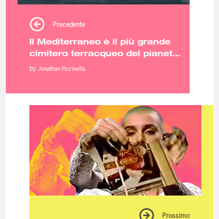
Precedente
Il Mediterraneo è il più grande
cimitero terracqueo del pianeta:
intervista a Mattia Ferrari
by
Jonathan Piccinella
Prossimo