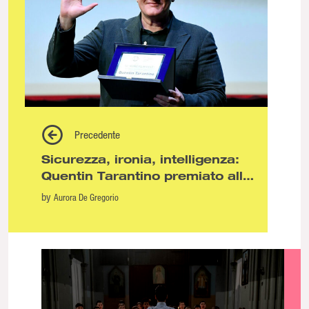
Precedente
Sicurezza, ironia, intelligenza:
Quentin Tarantino premiato alla
Festa del Cinema di Roma
by
Aurora De Gregorio